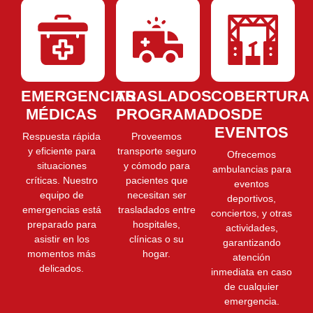
EMERGENCIAS
TRASLADOS
COBERTURA
MÉDICAS
PROGRAMADOS
DE
EVENTOS
Respuesta rápida
Proveemos
y eficiente para
transporte seguro
Ofrecemos
situaciones
y cómodo para
ambulancias para
críticas. Nuestro
pacientes que
eventos
equipo de
necesitan ser
deportivos,
emergencias está
trasladados entre
conciertos, y otras
preparado para
hospitales,
actividades,
asistir en los
clínicas o su
garantizando
momentos más
hogar.
atención
delicados.
inmediata en caso
de cualquier
emergencia.