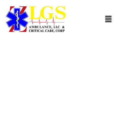
LGS
Ambulance,
LLC &
Critical
Care,
Corp.
Tu salud es nuestra
prioridad, en cada
traslado, en cada
emergencia.